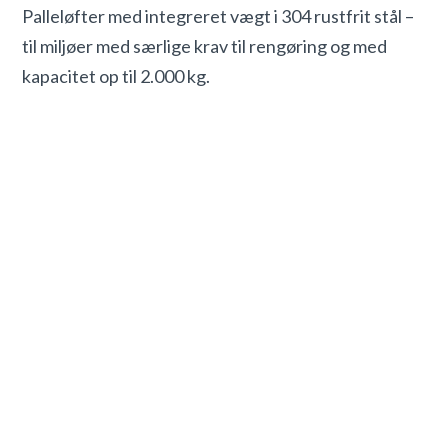
Palleløfter med integreret vægt i 304 rustfrit stål –
til miljøer med særlige krav til rengøring og med
kapacitet op til 2.000 kg.
Bordvægte til vejning og
optælling